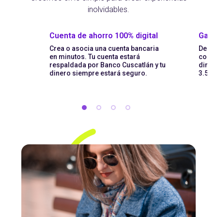
inolvidables.
Cuenta de ahorro 100% digital
Gana
Crea o asocia una cuenta bancaria
Descu
en minutos. Tu cuenta estará
con t
respaldada por Banco Cuscatlán y tu
diner
dinero siempre estará seguro.
3.5% 